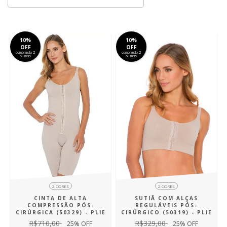
10%
10%
OFF
OFF
comprando 2
comprando 2
ou mais
ou mais
2 CORES
2 CORES
SUTIÃ COM ALÇAS
CINTA DE ALTA
REGULÁVEIS PÓS-
COMPRESSÃO PÓS-
CIRÚRGICO (50319) - PLIE
CIRÚRGICA (50329) - PLIE
R$329,00
R$710,00
25
% OFF
25
% OFF