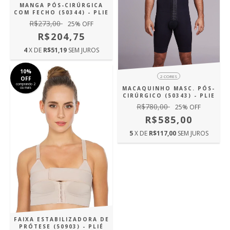
MANGA PÓS-CIRÚRGICA
COM FECHO (50344) - PLIE
R$273,00
25
% OFF
R$204,75
4
X DE
R$51,19
SEM JUROS
10%
2 CORES
OFF
comprando 2
MACAQUINHO MASC. PÓS-
ou mais
CIRÚRGICO (50343) - PLIE
R$780,00
25
% OFF
R$585,00
5
X DE
R$117,00
SEM JUROS
FAIXA ESTABILIZADORA DE
PRÓTESE (50903) - PLIÉ