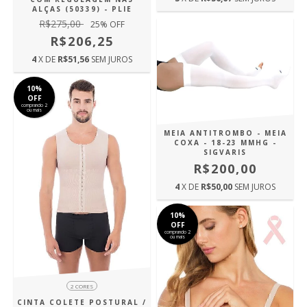
ALÇAS (50339) - PLIE
R$275,00
25
% OFF
R$206,25
4
X DE
R$51,56
SEM JUROS
10%
OFF
comprando 2
ou mais
MEIA ANTITROMBO - MEIA
COXA - 18-23 MMHG -
SIGVARIS
R$200,00
4
X DE
R$50,00
SEM JUROS
10%
OFF
comprando 2
ou mais
2 CORES
CINTA COLETE POSTURAL /