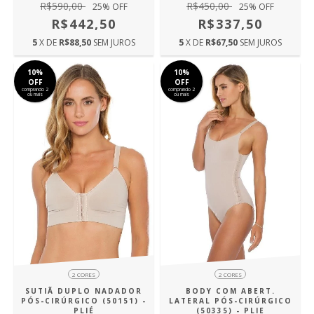
R$450,00
R$590,00
25
% OFF
25
% OFF
R$337,50
R$442,50
5
X DE
R$67,50
SEM JUROS
5
X DE
R$88,50
SEM JUROS
10%
10%
OFF
OFF
comprando 2
comprando 2
ou mais
ou mais
2 CORES
2 CORES
SUTIÃ DUPLO NADADOR
BODY COM ABERT.
PÓS-CIRÚRGICO (50151) -
LATERAL PÓS-CIRÚRGICO
PLIÉ
(50335) - PLIE