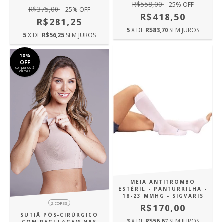
R$558,00
25
% OFF
R$375,00
25
% OFF
R$418,50
R$281,25
5
X DE
R$83,70
SEM JUROS
5
X DE
R$56,25
SEM JUROS
10%
OFF
comprando 2
ou mais
MEIA ANTITROMBO
ESTÉRIL - PANTURRILHA -
18-23 MMHG - SIGVARIS
2 CORES
R$170,00
SUTIÃ PÓS-CIRÚRGICO
3
X DE
R$56,67
SEM JUROS
COM REGULAGEM NAS