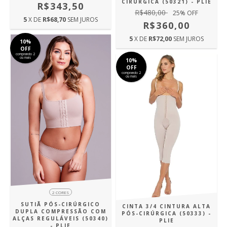
CIRÚRGICA (50321) - PLIE
R$343,50
R$480,00
25
% OFF
5
X DE
R$68,70
SEM JUROS
R$360,00
5
X DE
R$72,00
SEM JUROS
10%
OFF
comprando 2
ou mais
10%
OFF
comprando 2
ou mais
2 CORES
SUTIÃ PÓS-CIRÚRGICO
CINTA 3/4 CINTURA ALTA
DUPLA COMPRESSÃO COM
PÓS-CIRÚRGICA (50333) -
ALÇAS REGULÁVEIS (50340)
PLIE
- PLIE