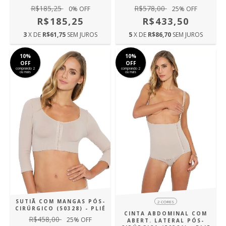
R$185,25
R$578,00
0
% OFF
25
% OFF
R$185,25
R$433,50
3
X DE
R$61,75
SEM JUROS
5
X DE
R$86,70
SEM JUROS
10%
10%
OFF
OFF
comprando 2
comprando 2
ou mais
ou mais
SUTIÃ COM MANGAS PÓS-
2 CORES
CIRÚRGICO (50328) - PLIÉ
CINTA ABDOMINAL COM
R$458,00
25
% OFF
ABERT. LATERAL PÓS-