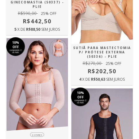
GINECOMASTIA (50337) -
PLIE
R$590,00
25
% OFF
R$442,50
5
X DE
R$88,50
SEM JUROS
10%
OFF
SUTIÃ PARA MASTECTOMIA
comprando 2
P/ PRÓTESE EXTERNA
ou mais
(50336) - PLIE
R$270,00
25
% OFF
R$202,50
4
X DE
R$50,63
SEM JUROS
10%
OFF
comprando 2
ou mais
2 CORES