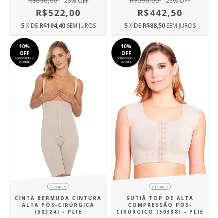
R$696,00
R$590,00
25
% OFF
25
% OFF
R$522,00
R$442,50
5
X DE
R$104,40
SEM JUROS
5
X DE
R$88,50
SEM JUROS
10%
10%
OFF
OFF
comprando 2
comprando 2
ou mais
ou mais
2 CORES
2 CORES
SUTIÃ TOP DE ALTA
CINTA BERMUDA CINTURA
COMPRESSÃO PÓS-
ALTA PÓS-CIRÚRGICA
CIRÚRGICO (50338) - PLIE
(50324) - PLIE