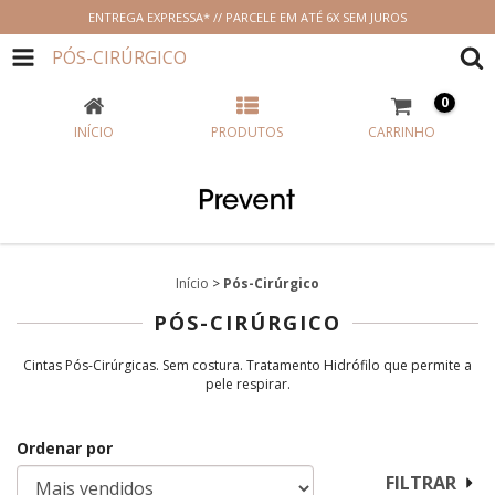
ENTREGA EXPRESSA* // PARCELE EM ATÉ 6X SEM JUROS
PÓS-CIRÚRGICO
0
INÍCIO
PRODUTOS
CARRINHO
Início
>
Pós-Cirúrgico
PÓS-CIRÚRGICO
Cintas Pós-Cirúrgicas. Sem costura. Tratamento Hidrófilo que permite a
pele respirar.
Ordenar por
FILTRAR