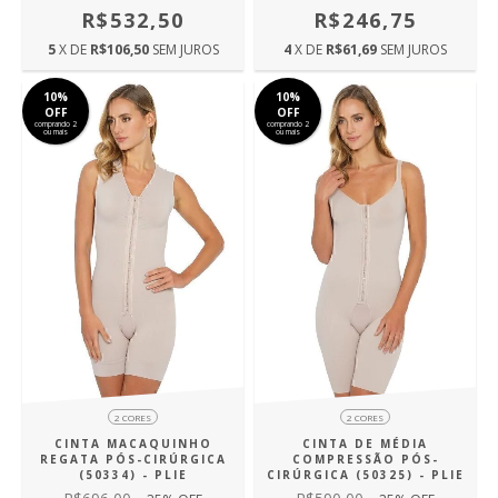
R$246,75
R$532,50
4
X DE
R$61,69
SEM JUROS
5
X DE
R$106,50
SEM JUROS
10%
10%
OFF
OFF
comprando 2
comprando 2
ou mais
ou mais
2 CORES
2 CORES
CINTA MACAQUINHO
CINTA DE MÉDIA
REGATA PÓS-CIRÚRGICA
COMPRESSÃO PÓS-
(50334) - PLIE
CIRÚRGICA (50325) - PLIE