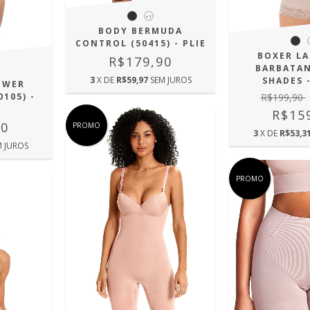
+1
BODY BERMUDA
CONTROL (50415) - PLIE
BOXER L
R$179,90
BARBATAN
3
X DE
R$59,97
SEM JUROS
SHADES -
OWER
105) -
R$199,90
R$15
90
PROMO
3
X DE
R$53,3
M JUROS
PROMO