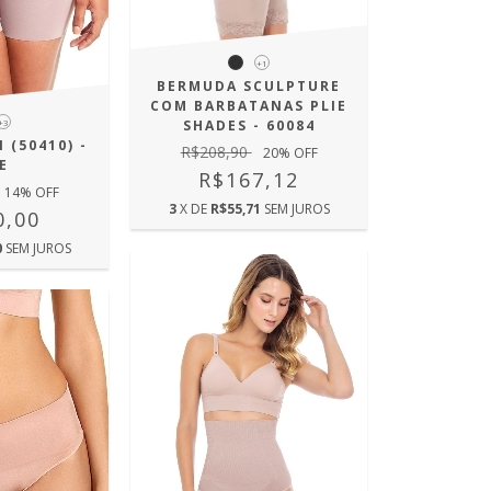
+1
BERMUDA SCULPTURE
COM BARBATANAS PLIE
+3
SHADES - 60084
 (50410) -
R$208,90
20
% OFF
E
R$167,12
14
% OFF
3
X DE
R$55,71
SEM JUROS
0,00
0
SEM JUROS