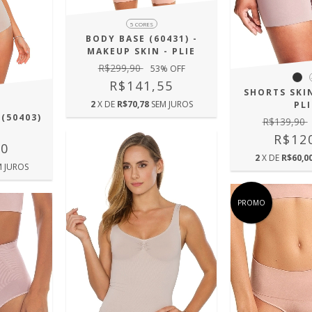
5 CORES
BODY BASE (60431) -
MAKEUP SKIN - PLIE
R$299,90
53
% OFF
R$141,55
SHORTS SKIN
2
X DE
R$70,78
SEM JUROS
PLI
(50403)
R$139,90
R$12
90
2
X DE
R$60,0
M JUROS
PROMO