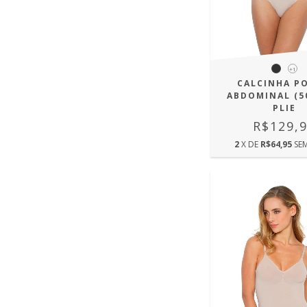
+1
CALCINHA P
ABDOMINAL (50
PLIE
R$129,
2
X DE
R$64,95
SE