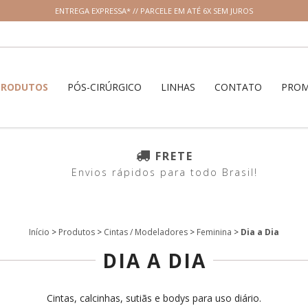
ENTREGA EXPRESSA* // PARCELE EM ATÉ 6X SEM JUROS
PRODUTOS
PÓS-CIRÚRGICO
LINHAS
CONTATO
PRO
FRETE
Envios rápidos para todo Brasil!
Início
>
Produtos
>
Cintas / Modeladores
>
Feminina
>
Dia a Dia
DIA A DIA
Cintas, calcinhas, sutiãs e bodys para uso diário.