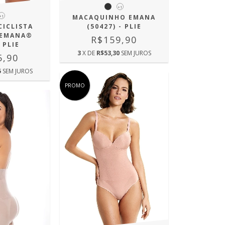
+1
+1
MACAQUINHO EMANA
CICLISTA
(50427) - PLIE
 EMANA®
R$159,90
 PLIE
3
X DE
R$53,30
SEM JUROS
5,90
5
SEM JUROS
PROMO