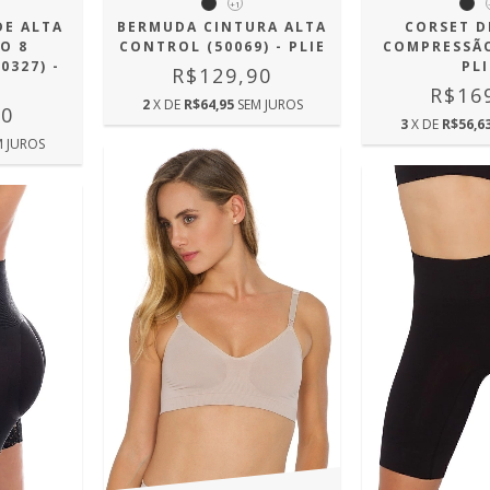
+1
DE ALTA
BERMUDA CINTURA ALTA
CORSET D
O 8
CONTROL (50069) - PLIE
COMPRESSÃO
0327) -
PLI
R$129,90
R$16
2
X DE
R$64,95
SEM JUROS
90
3
X DE
R$56,6
M JUROS