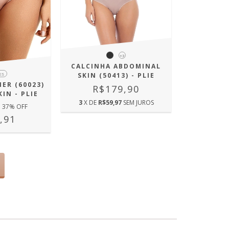
+3
CALCINHA ABDOMINAL
ES
SKIN (50413) - PLIE
ER (60023)
R$179,90
IN - PLIE
3
X DE
R$59,97
SEM JUROS
37
% OFF
,91