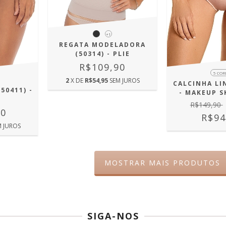
+1
REGATA MODELADORA
(50314) - PLIE
R$109,90
5 COR
2
X DE
R$54,95
SEM JUROS
CALCINHA LIN
50411) -
- MAKEUP SK
R$149,90
90
R$94
M JUROS
MOSTRAR MAIS PRODUTOS
SIGA-NOS