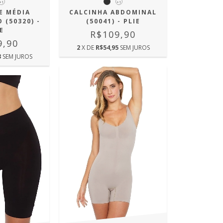
+1
+1
E MÉDIA
CALCINHA ABDOMINAL
 (50320) -
(50041) - PLIE
E
R$109,90
9,90
2
X DE
R$54,95
SEM JUROS
3
SEM JUROS