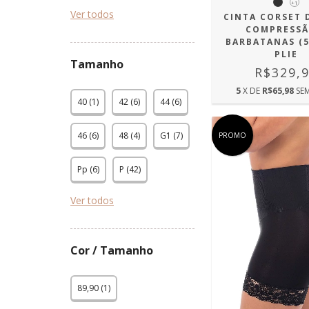
+1
Ver todos
CINTA CORSET 
COMPRESSÃ
BARBATANAS (5
PLIE
Tamanho
R$329,
5
X DE
R$65,98
SE
40 (1)
42 (6)
44 (6)
46 (6)
48 (4)
G1 (7)
PROMO
Pp (6)
P (42)
Ver todos
Cor / Tamanho
89,90 (1)