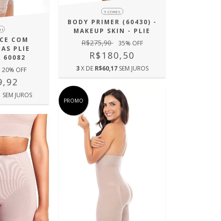
5 CORES
BODY PRIMER (60430) -
+1
MAKEUP SKIN - PLIE
ACE COM
R$275,90
35
% OFF
AS PLIE
R$180,50
 60082
3
X DE
R$60,17
SEM JUROS
20
% OFF
9,92
1
SEM JUROS
PROMO