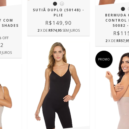
+1
SUTIÃ DUPLO (50148) -
PLIE
BERMUDA 
Y COM
CONTROL
R$149,90
 SHADES
50082 -
2
X DE
R$74,95
SEM JUROS
R$11
% OFF
2
X DE
R$57,9
72
M JUROS
PROMO