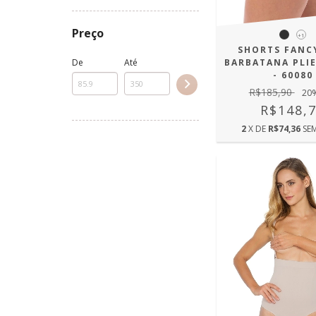
Preço
+1
SHORTS FANC
BARBATANA PLIE
De
Até
- 60080
R$185,90
20
R$148,
2
X DE
R$74,36
SE